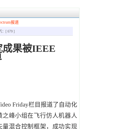
trum报道
气：[
679
]
果被IEEE 
道
m Video Friday栏目报道了自动化
黄之峰小组在飞行仿人机器人
矢量混合控制框架，成功实现